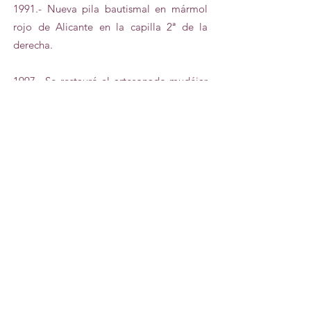
1991.- Nueva pila bautismal en mármol
rojo de Alicante en la capilla 2ª de la
derecha.
1997.- Se restauró el artesonado mudéjar
que está oculto encima de la bóveda
neoclásica.
1998.- Restauración del campanario. Una
invasión de termitas desplomo el tejado
del ábside.
1999.- Rector mayor don Juan Edmundo
Vecchi, el 31 de enero de 1999 bendijo
cuatro campanas restauradas que han
estado en silencio 42 años. El Gremi de
Campaners Valencians ofreció un