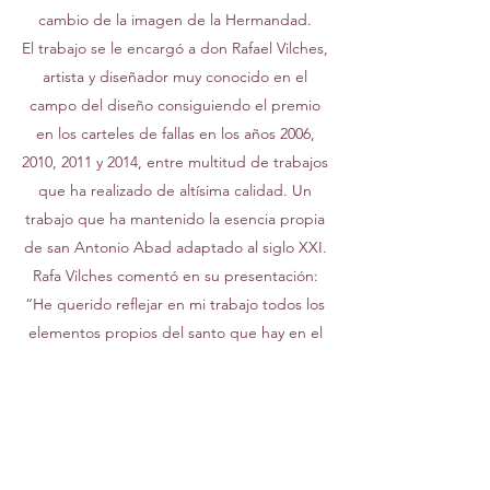
cambio de la imagen de la Hermandad.
El trabajo se le encargó a don Rafael Vilches,
artista y diseñador muy conocido en el
campo del diseño consiguiendo el premio
en los carteles de fallas en los años 2006,
2010, 2011 y 2014, entre multitud de trabajos
que ha realizado de altísima calidad. Un
trabajo que ha mantenido la esencia propia
de san Antonio Abad adaptado al siglo XXI.
Rafa Vilches comentó en su presentación:
“He querido reflejar en mi trabajo todos los
elementos propios del santo que hay en el
altar mayor de la parroquia con su aureola,
báculo, el libro de las sagradas escrituras y
el cerdo que siempre le acompaña".
El logo se aprobó en Junta General
Extraordinaria celebrada el 20 de noviembre