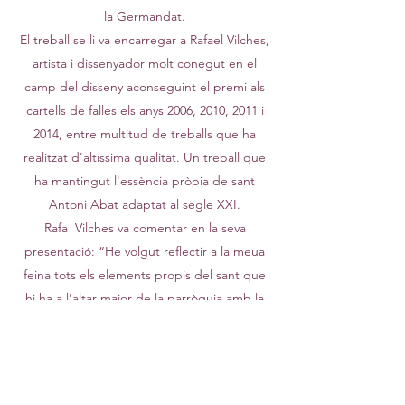
la Germandat.
El treball se li va encarregar a Rafael Vilches,
artista i dissenyador molt conegut en el
camp del disseny aconseguint el premi als
cartells de falles els anys 2006, 2010, 2011 i
2014, entre multitud de treballs que ha
realitzat d'altíssima qualitat. Un treball que
ha mantingut l'essència pròpia de sant
Antoni Abat adaptat al segle XXI.
Rafa
Vilches va comentar en la seva
presentació: “He volgut reflectir a la meua
feina tots els elements propis del sant que
hi ha a l'altar major de la parròquia amb la
seua aurèola, bàcul, el llibre de les sagrades
escriptures i el porc que sempre
l'acompanya”.
El logo es va aprovar a Junta General