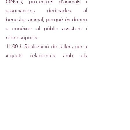
ONG's, protectors d'animals i
associacions dedicades al
benestar animal, perquè és donen
a conéixer al públic assistent i
rebre suports.
11.00 h Realització de tallers per a
xiquets relacionats amb els
mascotes: pintacaras, crear
joguets per a mascotes, etc.
12.00 h Activitas participatives per
la família (de 2 i 4 pates). Circuits
"Agility exhibició i probes per a
gossos. Rutina d'exercicis senzills
amb els gossos per al públic
assistent i demostració