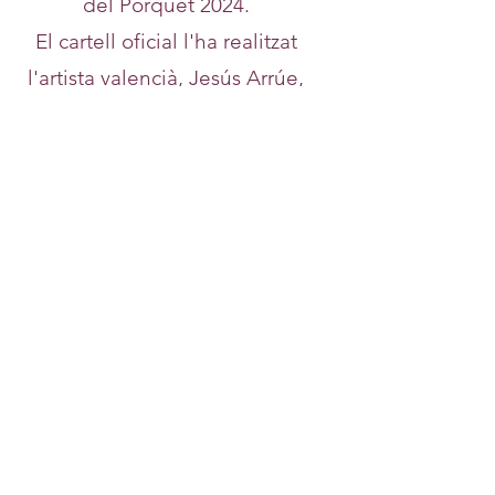
del Porquet 2024.
El cartell oficial l'ha realitzat
l'artista valencià, Jesús Arrúe,
conegut pels seus retrats de
personatges famosos i per haver
venut la seua obra a
personalitats com Madonna, a
més de mobilitzar milers de
seguidors per a la conservació
del seu grafit del barri El
Carmen, a el que es
representava a l'icònic cantant
David Bowie, i que finalment es
va convertir en el primer mural