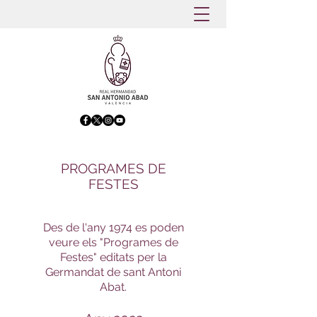
PROGRAMES DE
FESTES
Des de l'any 1974 es poden
veure els "Programes de
Festes" editats per la
Germandat de sant Antoni
Abat.